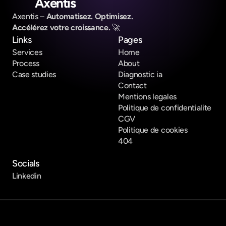
Axentis
Axentis – 
Automatisez. Optimisez. 
Accélérez votre croissance.
 🚀
Links
Pages
Services
Home
Process
About
Case studies
Diagnostic ia
Contact
Mentions legales
Politique de confidentialite
CGV
Politique de cookies
404
Socials
Linkedin